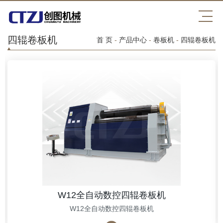
四辊卷板机
首 页
-
产品中心
-
卷板机
-
四辊卷板机
W12全自动数控四辊卷板机
W12全自动数控四辊卷板机