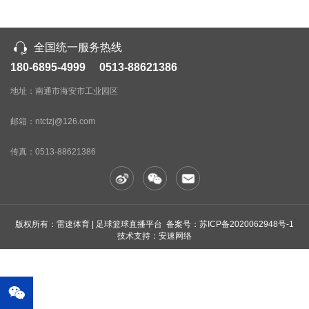
全国统一服务热线
180-6895-4999 0513-88621386
地址：南通市海安市工业园区
邮箱：ntctzj@126.com
传真：
0513-88621386
版权所有：雷速体育 | 足球篮球直播平台 备案号：
苏ICP备2020062948号-1
技术支持：安速网络