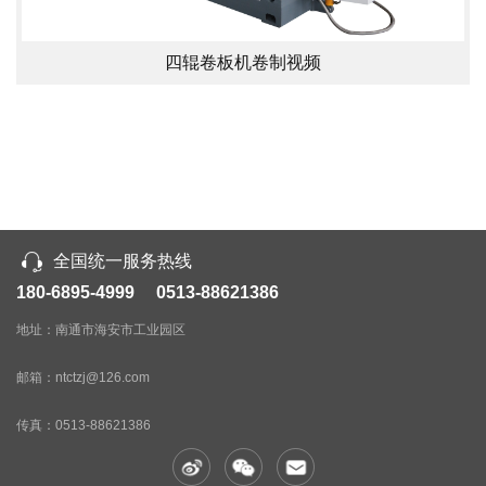
四辊卷板机卷制视频
全国统一服务热线
180-6895-4999 0513-88621386
地址：南通市海安市工业园区
邮箱：ntctzj@126.com
传真：
0513-88621386