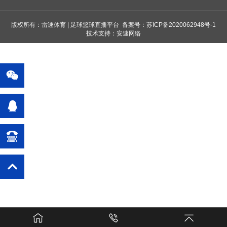
版权所有：雷速体育 | 足球篮球直播平台 备案号：
苏ICP备2020062948号-1
技术支持：安速网络
华亿
|
江南在线登录入口
|
XK平台_XK（中国）一站式服务平台
|
MK在线
|
华亿在线_
华亿在线中国
|
江南在线
|
华亿网页版_华亿网页版
|
华亿在线
|
MK体育
|