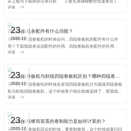
从上模与下模两部分来分析 1.收先来聊聊数控雷速体育 | 足
详请
球篮球直播平台上模的选择 上模的选择要依据折弯力的大小
来决定，注意模具的负荷不能超过极限，如果用户选择特殊模具
需特别注意这些...
23
四辊卷板机各配件有什么功能？
日
2020-12
客户购买四辊卷板机的时候会问，四辊卷板机的配件有什么作
用？下面我就来说说配件的作用。四辊卷板机各配件的作用
详请
（1）四辊卷板机上下辊：为卷板机的重要部件，材质为精制锻
件，粗车成形留有加工余量，经调质处理，...
23
弧线四辊卷板机与斜线四辊卷板机区别？哪种四辊卷板机好？
日
2020-12
客户购买四辊卷板机的时候会发现四辊卷板机分为弧线四辊卷板
机与斜线四辊卷板机，这个时候客户就比较难选择了，那弧线四
详请
辊卷板机与斜线四辊卷板机区别？哪种四辊卷板机好？下面我就
来说说两种四辊卷板机区别（1）R...
23
三辊卷板机锥筒装置的卷制能力是如何计算的？
日
2020-12
客户买三辊卷板机回去的时候，要卷制锥筒，这个时候就要问问