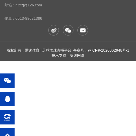
邮箱：ntctzj@126.com
传真：
0513-88621386
版权所有：雷速体育 | 足球篮球直播平台 备案号：
苏ICP备2020062948号-1
技术支持：安速网络