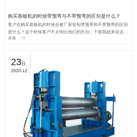
购买卷板机的时候带预弯与不带预弯的区别是什么？
客户在购买卷板机的时候会被厂家告知带预弯和不带预弯的区别
是什么？这个时候客户不太明白他们的区别。下面我就来说说卷
详请
板机带预弯与不带预弯卷板机的如何选择。主要的区别在于带预
弯和不带预弯的主要是接口处的直边...
23
日
2020-12