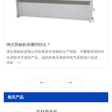
闸式剪板机有哪些特点？
液压剪板机是我公司积累多年剪板机生产经验，不断吸收国内外
先进技术开发的产品。该机的液压系统和电气系统设计先进、简
详请
洁实用、可靠性高。适用于一般机械制造、汽车、集装箱制造、
开关电器及轻工等行业, 可用于各...
相关产品
型材弯曲机