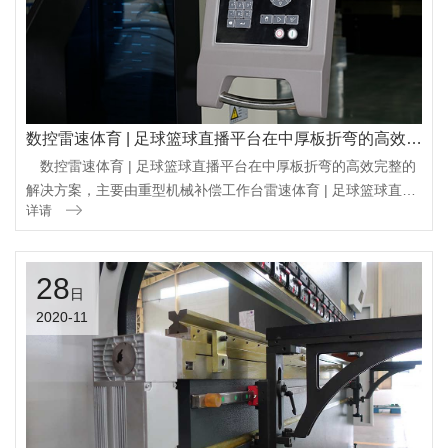
数控雷速体育 | 足球篮球直播平台在中厚板折弯的高效完整的解决方案
数控雷速体育 | 足球篮球直播平台在中厚板折弯的高效完整的
解决方案，主要由重型机械补偿工作台雷速体育 | 足球篮球直播
详请
平台重型上液压夹具，重型折弯模具重型机械补偿工作台以及高
效模具站组成。其中各个部件的详细功能如下。 1支柱可以
使用支柱来支撑较...
28
日
2020-11