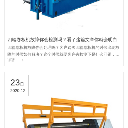
四辊卷板机故障你会检测吗？看了这篇文章你就会明白
四辊卷板机故障你会处理吗？客户购买四辊卷板机的时候出现故
障的时候如何解决？这个时候就要客户去检测下是什么问题，如
详请
何去检查解决。 首先，可以用仪器测量采用常规卷板机电工检测
仪器，工具，按系统电路图及机...
23
日
2020-12