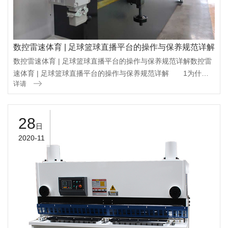
数控雷速体育 | 足球篮球直播平台的操作与保养规范详解
数控雷速体育 | 足球篮球直播平台的操作与保养规范详解数控雷
速体育 | 足球篮球直播平台的操作与保养规范详解 1为什么
详请
数控雷速体育 | 足球篮球直播平台的操作要规范化 因为规范
员工正确使用及维护保养设备,确保设备正常运转及人员安全，可
以有效降低故障率，提高设备使用效率...
28
日
2020-11