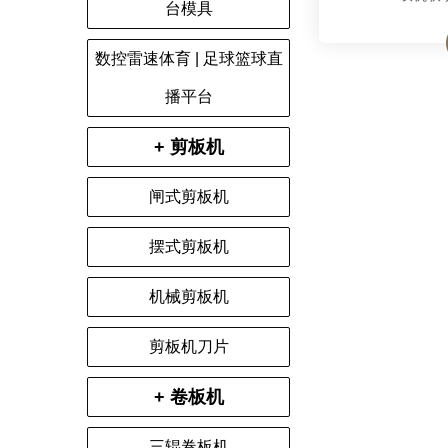
台模具
数控雷速体育 | 足球篮球直
播平台
+ 剪板机
闸式剪板机
摆式剪板机
机械剪板机
剪板机刀片
+ 卷板机
三辊卷板机