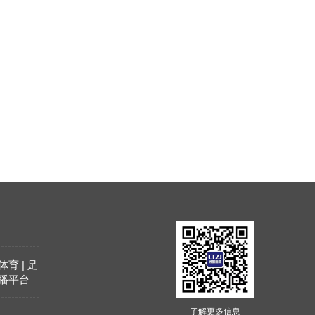
育 | 足
播平台
了解更多信息