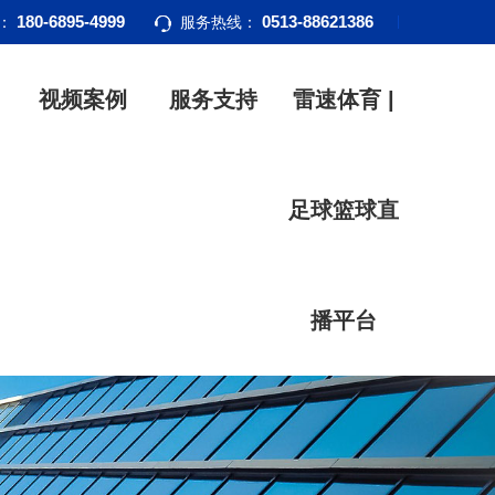
180-6895-4999
0513-88621386
话：
服务热线：
视频案例
服务支持
雷速体育 |
足球篮球直
播平台