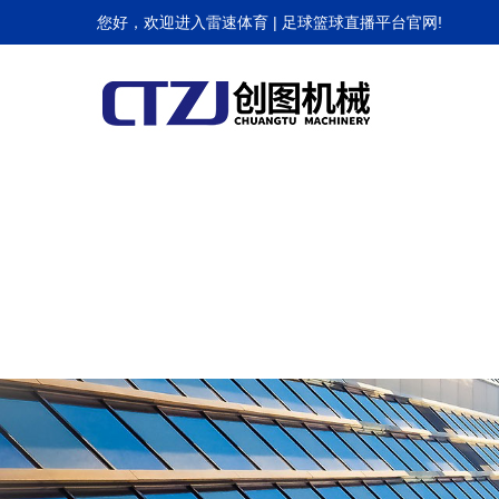
您好，欢迎进入雷速体育 | 足球篮球直播平台官网!