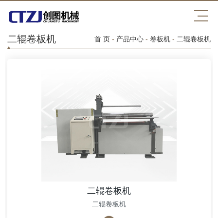
二辊卷板机
首 页
-
产品中心
-
卷板机
-
二辊卷板机
二辊卷板机
二辊卷板机