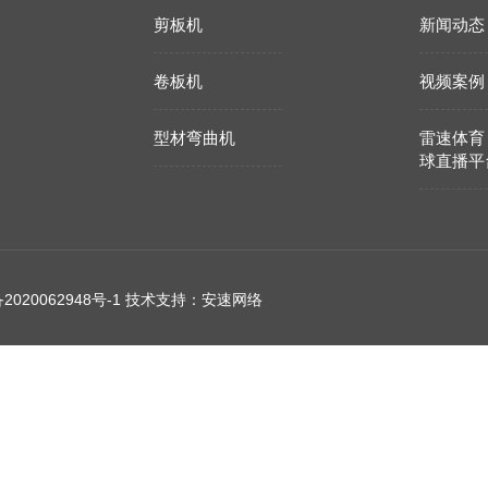
剪板机
新闻动态
卷板机
视频案例
型材弯曲机
雷速体育 
球直播平
2020062948号-1
技术支持：安速网络