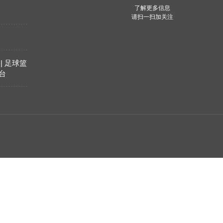
了解更多信息
请扫一扫加关注
| 足球篮
台