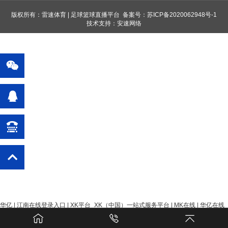
版权所有：雷速体育 | 足球篮球直播平台 备案号：
苏ICP备2020062948号-1
技术支持：安速网络
华亿
|
江南在线登录入口
|
XK平台_XK（中国）一站式服务平台
|
MK在线
|
华亿在线_
华亿在线中国
|
江南在线
|
华亿网页版_华亿网页版
|
华亿在线
|
MK体育
|