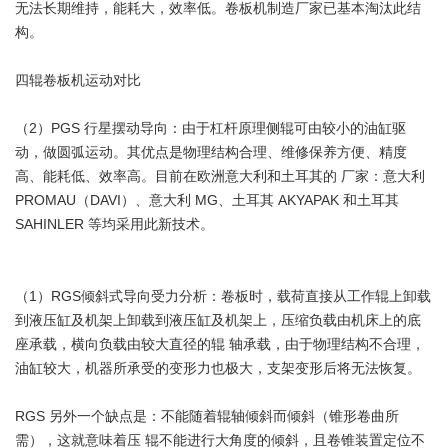
无法长期维持，能耗大，效率低。卷板机制造厂家已基本淘汰此结
构。
四辊卷板机运动对比
（2）PGS 行星摆动导向：由于杠杆原理侧辊可由较小的油缸驱
动，做圆弧运动。其优点是物理结构合理、维修保养方便、精度
高、能耗低、效率高。目前在欧洲意大利和土耳其的 厂家：意大利
PROMAU（DAVI）、意大利 MG、土耳其 AKYAPAK 和土耳其
SAHINLER 等均采用此新技术。
（1）RGS倾斜式导向受力分析：卷板时，载荷直接从工作辊上卸载
到液压缸及机架上卸载到液压缸及机架上，压缩负载由机床上的底
座承载，横向负载由较大直径的辊 轴承载，由于物理结构不合理，
油缸较大，机器所承受的变形力也极大，支架变形后将无法恢复。
RGS 另外一个缺点是：不能随着辊轴倾斜而倾斜（锥形卷曲所
需），这就意味着压 辊不能进行大角度的倾斜，且卷锥装置定位不