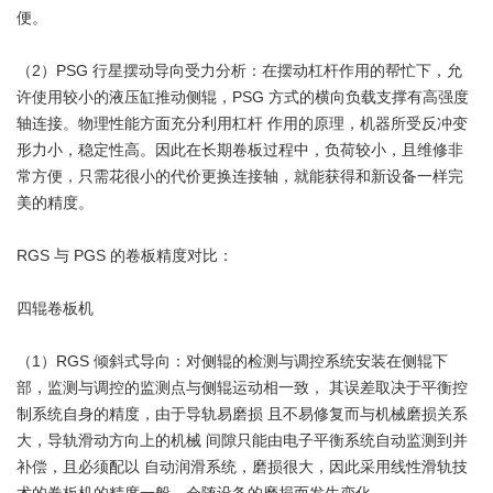
便。
（2）PSG 行星摆动导向受力分析：在摆动杠杆作用的帮忙下，允
许使用较小的液压缸推动侧辊，PSG 方式的横向负载支撑有高强度
轴连接。物理性能方面充分利用杠杆 作用的原理，机器所受反冲变
形力小，稳定性高。因此在长期卷板过程中，负荷较小，且维修非
常方便，只需花很小的代价更换连接轴，就能获得和新设备一样完
美的精度。
RGS 与 PGS 的卷板精度对比：
四辊卷板机
（1）RGS 倾斜式导向：对侧辊的检测与调控系统安装在侧辊下
部，监测与调控的监测点与侧辊运动相一致， 其误差取决于平衡控
制系统自身的精度，由于导轨易磨损 且不易修复而与机械磨损关系
大，导轨滑动方向上的机械 间隙只能由电子平衡系统自动监测到并
补偿，且必须配以 自动润滑系统，磨损很大，因此采用线性滑轨技