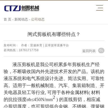
首 页
-
新闻动态
-
公司动态
闸式剪板机有哪些特点？
发布时间：
作者：雷速体育 | 足球篮球直播平台
咨询热线：18761717758
返回列表
液压剪板机是我公司积累多年剪板机生产经
验，不断吸收国内外先进技术开发的产品。该机的
液压系统和电气系统设计先进、简洁实用、可靠性
高。适用于一般机械制造、汽车、集装箱制造、开
关电器及轻工等行业
,
可用于各种金属材料
(
材料
2
的抗拉强度σ
b
≤
450N/mm
)
的直线剪切，相应减
小剪切厚度，也可剪切低合金钢、不锈钢、弹簧钢