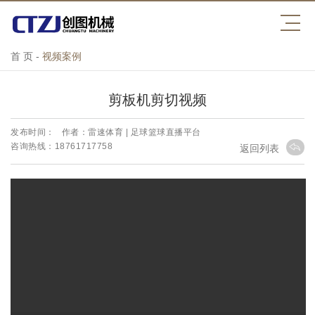
首 页
-
视频案例
剪板机剪切视频
发布时间：
作者：雷速体育 | 足球篮球直播平台
咨询热线：18761717758
返回列表