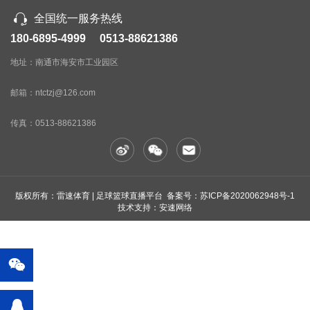
7.数控剪板机上下刀片刃口间隙电动调整，刻度盘显示，
全国统一服务热线
调整轻便、迅速、准确。
180-6895-4999 0513-88621386
8.数控剪板机矩形刀片，四个刃口均可使用，使用寿命
地址：南通市海安市工业园区
长。
9.剪切角可在0.5°-1.5°之间任意调整，增加剪切功能，
邮箱：ntctzj@126.com
减少板料扭曲变形。
10.数控剪板机工作台面前装有防护
栏，电气箱装有机械联锁装置，具有人身安全保护。
11. 数
传真：
0513-88621386
控剪板机后挡料采用数控控制，配滚珠丝杆，直线导轨。
版权所有：雷速体育 | 足球篮球直播平台 备案号：
苏ICP备2020062948号-1
技术支持：安速网络