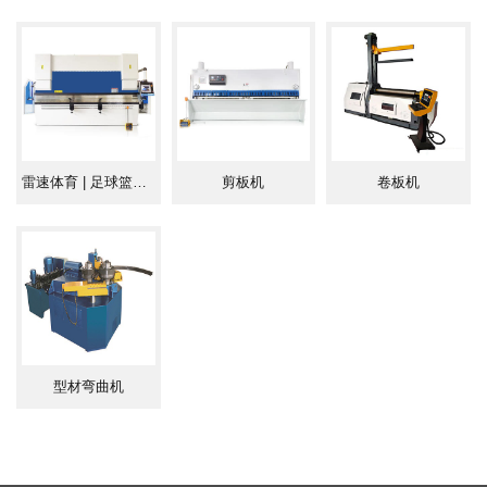
部件的结构强度及刚性。
2.数控剪板机全钢板焊接结构，液压上传动，振动消除应
力。
3.数控剪板机采用先进的集成式液压系统，具有过载保护
雷速体育 | 足球篮球直播平台
剪板机
卷板机
功能，可靠性好。
4.数控剪板机上刀架采用内倾结构，便于落料，并能提高
工件的剪切精度。
5.数控剪板机三点支承式滚动导轨，能有效的消除导轨间
隙，提高剪切质量。
型材弯曲机
6.数控剪板机闸式结构，回程缸回程，并能无级调节上刀
架的行程量。