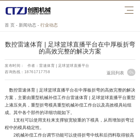
首 页
-
新闻动态
-
行业动态
数控雷速体育 | 足球篮球直播平台在中厚板折弯
的高效完整的解决方案
发布时间：
作者：雷速体育 | 足球篮球直播平台
咨询热线：18761717758
返回列表
数控雷速体育 | 足球篮球直播平台在中厚板折弯的高效完整的解决
方案，主要由重型机械补偿工作台雷速体育 | 足球篮球直播平台重型
上液压夹具，重型折弯模具重型机械补偿工作台以及高效模具站组
成。其中各个部件的详细功能如下。
1支柱可以使用支柱来支撑较宽较重的下模具，从而增加折弯过
程中的模具稳定性。
2机械补偿工作台调节功能可以使得折弯中线和后挡料取得较高