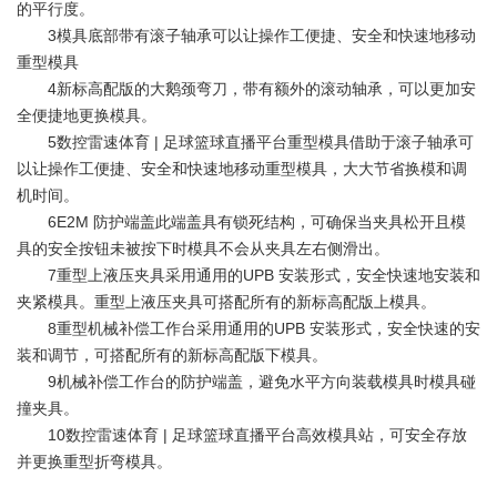
的平行度。
3模具底部带有滚子轴承可以让操作工便捷、安全和快速地移动
重型模具
4新标高配版的大鹅颈弯刀，带有额外的滚动轴承，可以更加安
全便捷地更换模具。
5数控雷速体育 | 足球篮球直播平台重型模具借助于滚子轴承可
以让操作工便捷、安全和快速地移动重型模具，大大节省换模和调
机时间。
6E2M 防护端盖此端盖具有锁死结构，可确保当夹具松开且模
具的安全按钮未被按下时模具不会从夹具左右侧滑出。
7重型上液压夹具采用通用的UPB 安装形式，安全快速地安装和
夹紧模具。重型上液压夹具可搭配所有的新标高配版上模具。
8重型机械补偿工作台采用通用的UPB 安装形式，安全快速的安
装和调节，可搭配所有的新标高配版下模具。
9机械补偿工作台的防护端盖，避免水平方向装载模具时模具碰
撞夹具。
10数控雷速体育 | 足球篮球直播平台高效模具站，可安全存放
并更换重型折弯模具。