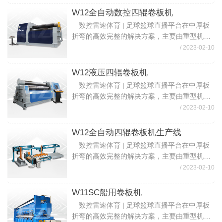
台以及高效模具站组成。其中各个部件的详细
W12全自动数控四辊卷板机
功能如下。 1支柱可以使用支柱来支撑较...
数控雷速体育 | 足球篮球直播平台在中厚板
折弯的高效完整的解决方案，主要由重型机械
补偿工作台雷速体育 | 足球篮球直播平台重型
/ 2023-02-10
上液压夹具，重型折弯模具重型机械补偿工作
台以及高效模具站组成。其中各个部件的详细
W12液压四辊卷板机
功能如下。 1支柱可以使用支柱来支撑较...
数控雷速体育 | 足球篮球直播平台在中厚板
折弯的高效完整的解决方案，主要由重型机械
补偿工作台雷速体育 | 足球篮球直播平台重型
/ 2023-02-10
上液压夹具，重型折弯模具重型机械补偿工作
台以及高效模具站组成。其中各个部件的详细
W12全自动四辊卷板机生产线
功能如下。 1支柱可以使用支柱来支撑较...
数控雷速体育 | 足球篮球直播平台在中厚板
折弯的高效完整的解决方案，主要由重型机械
补偿工作台雷速体育 | 足球篮球直播平台重型
/ 2023-02-10
上液压夹具，重型折弯模具重型机械补偿工作
台以及高效模具站组成。其中各个部件的详细
W11SC船用卷板机
功能如下。 1支柱可以使用支柱来支撑较...
数控雷速体育 | 足球篮球直播平台在中厚板
折弯的高效完整的解决方案，主要由重型机械