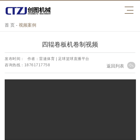
首 页
-
视频案例
四辊卷板机卷制视频
发布时间：
作者：雷速体育 | 足球篮球直播平台
咨询热线：18761717758
返回列表