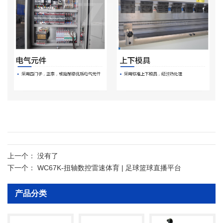
技术参数
结构与性能特点
：
上一个：
没有了
下一个：
WC67K-扭轴数控雷速体育 | 足球篮球直播平台
★ 采用全钢焊结构，振动消除内应
产品分类
力，机械强度高，刚性好；