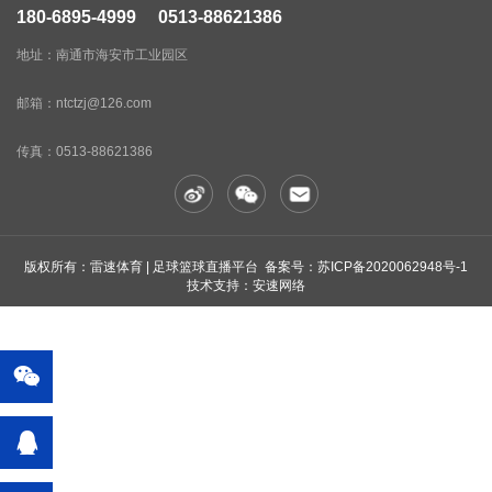
180-6895-4999 0513-88621386
后定位精度更高；
地址：南通市海安市工业园区
★ 可选配E21、RT200等数显系统。
邮箱：ntctzj@126.com
传真：
0513-88621386
版权所有：雷速体育 | 足球篮球直播平台 备案号：
苏ICP备2020062948号-1
技术支持：安速网络