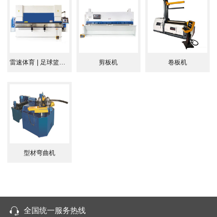
★ 液压上传动平稳可靠，扭轴同步精
度高；
★ 数控系统为标准二轴控制Y+X；
雷速体育 | 足球篮球直播平台
剪板机
卷板机
★ 配国内名牌液压集成系统；
★ 配进口施耐德或西门子低压电器；
★ 配美国原装PARKER油缸密封材
型材弯曲机
料；
★ 配进口直线导轨及滚珠丝杠驱动，
全国统一服务热线